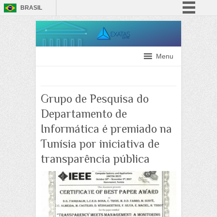
BRASIL
Simplifique!
Comunica BR
Participe
Menu
Acesso à informação
Legislação
Grupo de Pesquisa do
Canais
Departamento de
Informática é premiado na
Tunísia por iniciativa de
transparência pública