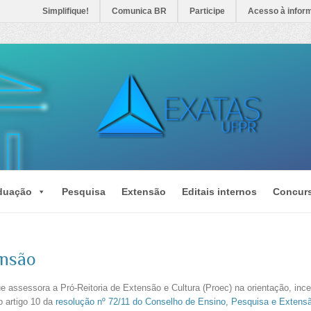
Simplifique!
Comunica BR
Participe
Acesso à infor
duação
Pesquisa
Extensão
Editais internos
Concur
ensão
e assessora a Pró-Reitoria de Extensão e Cultura (Proec) na orientação, i
lo artigo 10 da
resolução nº 72/11 do Conselho de Ensino, Pesquisa e Extens