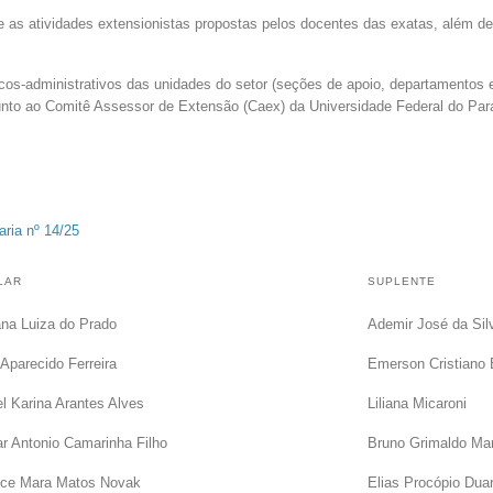
e as atividades extensionistas propostas pelos docentes das exatas, além 
nicos-administrativos das unidades do setor (seções de apoio, departamento
 junto ao Comitê Assessor de Extensão (Caex) da Universidade Federal do Pa
aria nº 14/25
LAR
SUPLENTE
ana Luiza do Prado
Ademir José da Sil
 Aparecido Ferreira
Emerson Cristiano
l Karina Arantes Alves
Liliana Micaroni
r Antonio Camarinha Filho
Bruno Grimaldo Mar
ice Mara Matos Novak
Elias Procópio Duar