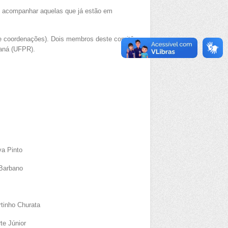
de acompanhar aquelas que já estão em
s e coordenações). Dois membros deste comitê
raná (UFPR).
va Pinto
 Barbano
tinho Churata
te Júnior