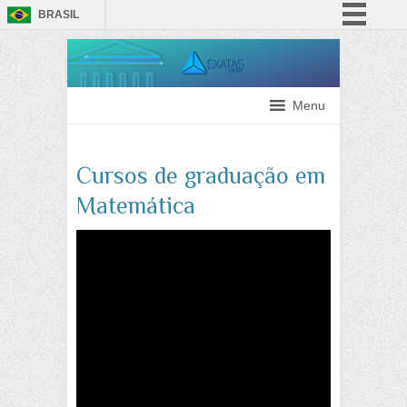
BRASIL
Simplifique!
Comunica BR
Participe
Menu
Acesso à informação
Legislação
Cursos de graduação em
Canais
Matemática