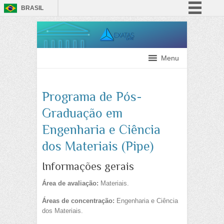
BRASIL
Simplifique!
Comunica BR
Participe
Menu
Acesso à informação
Legislação
Programa de Pós-
Canais
Graduação em
Engenharia e Ciência
dos Materiais (Pipe)
Informações gerais
Área de avaliação:
Materiais.
Áreas de concentração:
Engenharia e Ciência
dos Materiais.