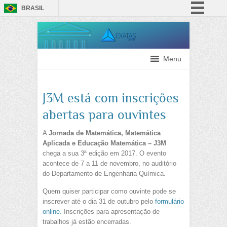
BRASIL
Simplifique!
Comunica BR
Participe
Menu
Acesso à informação
Legislação
J3M está com inscrições
Canais
abertas para ouvintes
A
Jornada de Matemática, Matemática
Aplicada e Educação Matemática – J3M
chega a sua 3ª edição em 2017. O evento
acontece de 7 a 11 de novembro, no auditório
do Departamento de Engenharia Química.
Quem quiser participar como ouvinte pode se
inscrever até o dia 31 de outubro pelo
formulário
online.
Inscrições para apresentação de
trabalhos já estão encerradas.