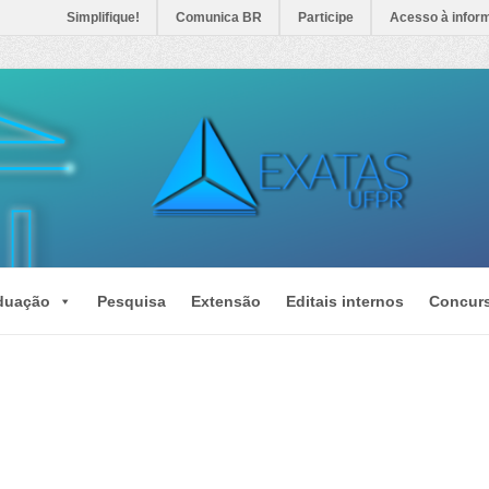
Simplifique!
Comunica BR
Participe
Acesso à infor
duação
Pesquisa
Extensão
Editais internos
Concur