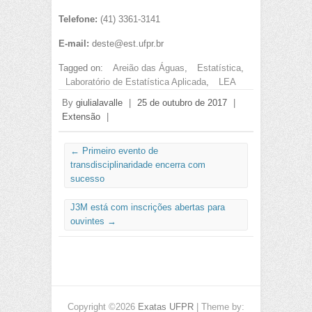
Telefone:
(41) 3361-3141
E-mail:
deste@est.ufpr.br
Tagged on:
Areião das Águas
,
Estatística
,
Laboratório de Estatística Aplicada
,
LEA
By
giulialavalle
|
25 de outubro de 2017
|
Extensão
|
←
Primeiro evento de
transdisciplinaridade encerra com
sucesso
J3M está com inscrições abertas para
ouvintes
→
Copyright ©2026
Exatas UFPR
| Theme by: