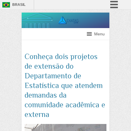
BRASIL
Simplifique!
Comunica BR
Participe
Menu
Acesso à informação
Legislação
Conheça dois projetos
Canais
de extensão do
Departamento de
Estatística que atendem
demandas da
comunidade acadêmica e
externa