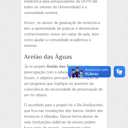
estatística para pesquisadores da UFPR (de
todos os setores da Universidade) e a
comunidade externa.
Assim, os alunos de graduação de estatística
tem a oportunidade de praticar e desenvolver
conhecimentos vistos em salas de aula, bem
como ajudar a comunidade acadêmica e
externa.
Areião das Águas
Já no projeto
Areião das Águas
há uma
preocupação com a educação ambiental.
Assim, o objetivo principal é a construção de
um programa que implique no aumento da
consciência da necessidade de preservação de
um rio urbano.
O escolhido para o projeto foi o Rio Areiãozinho,
que fica nas imediações dos bairros Jardim das
Américas e Uberaba. Dessa forma alunos de
sete instituições públicas de ensino podem
fazer parte do projeto, aprendendo sobre