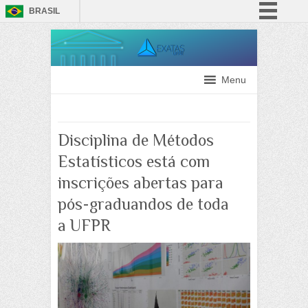
BRASIL
Simplifique!
Comunica BR
Participe
Menu
Acesso à informação
Legislação
Disciplina de Métodos
Canais
Estatísticos está com
inscrições abertas para
pós-graduandos de toda
a UFPR