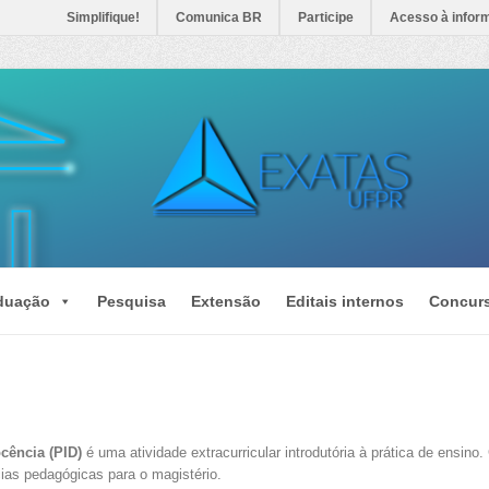
Simplifique!
Comunica BR
Participe
Acesso à infor
duação
Pesquisa
Extensão
Editais internos
Concur
cência (PID)
é uma atividade extracurricular introdutória à prática de ensino
ias pedagógicas para o magistério.