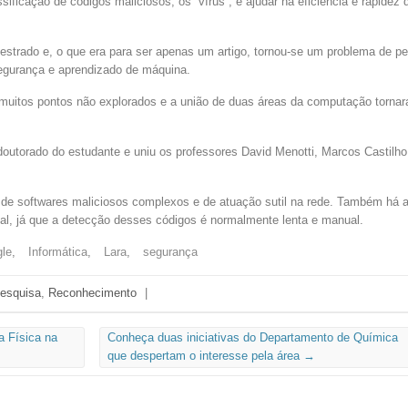
ssificação de códigos maliciosos, os “vírus”, e ajudar na eficiência e rapidez
mestrado e, o que era para ser apenas um artigo, tornou-se um problema de pe
egurança e aprendizado de máquina.
muitos pontos não explorados e a união de duas áreas da computação tornara
outorado do estudante e uniu os professores David Menotti, Marcos Castilho 
 de softwares maliciosos complexos e de atuação sutil na rede. Também há a 
cial, já que a detecção desses códigos é normalmente lenta e manual.
le
,
Informática
,
Lara
,
segurança
esquisa
,
Reconhecimento
|
a Física na
Conheça duas iniciativas do Departamento de Química
que despertam o interesse pela área
→