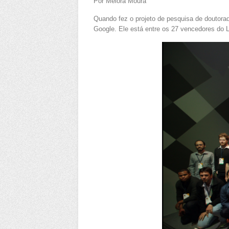
Por Melora Moura
Quando fez o projeto de pesquisa de doutorad
Google. Ele está entre os 27 vencedores do 