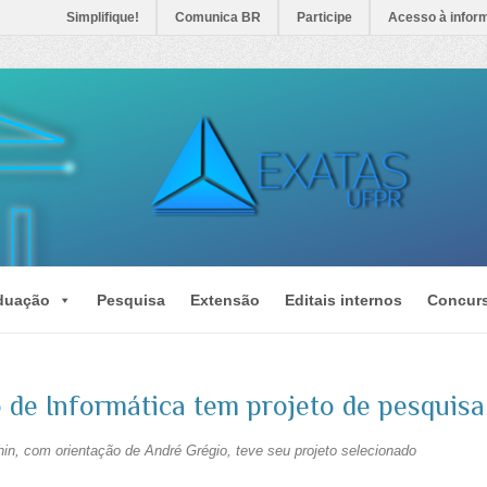
Simplifique!
Comunica BR
Participe
Acesso à infor
duação
Pesquisa
Extensão
Editais internos
Concur
de Informática tem projeto de pesquisa
in, com orientação de André Grégio, teve seu projeto selecionado