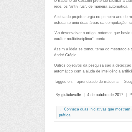
O trabalho de Ceschin pretende facilitar a cla
rede, os “antivírus”, de maneira automática.
A ideia do projeto surgiu no primeiro ano de 
estudante uniu duas áreas da computação: s
“Ao desenvolver o artigo, notamos que havia 
caráter multidisciplinar”, conta.
Assim a ideia se tornou tema do mestrado e d
André Grégio.
Outros objetivos da pesquisa são a detecção
automático com a ajuda de inteligência artifi
Tagged on:
aprendizado de máquina
,
Goog
By
giulialavalle
|
4 de outubro de 2017
|
P
←
Conheça duas iniciativas que mostram 
prática