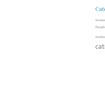
Cat
Atividad
Discipl
monito
cat