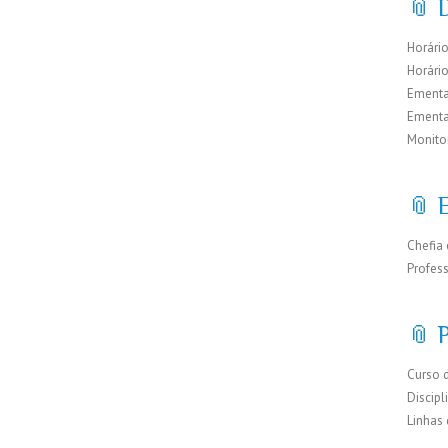
📎 D
Horário
Horári
Ementa
Ementa
Monito
📎 
Chefia 
Profes
📎 
Curso 
Discipl
Linhas