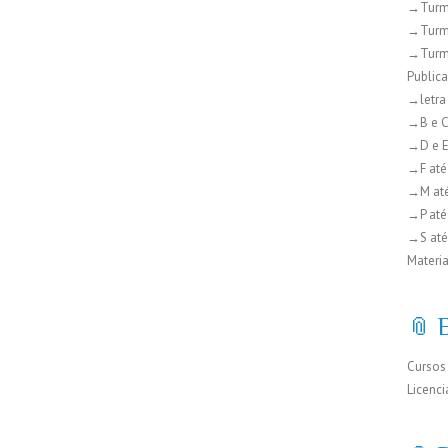
→Turm
→Turm
→Turm
Public
→letra
→B e 
→D e 
→F até
→M at
→P até
→S até
Materia
📎 
Cursos
Licenci