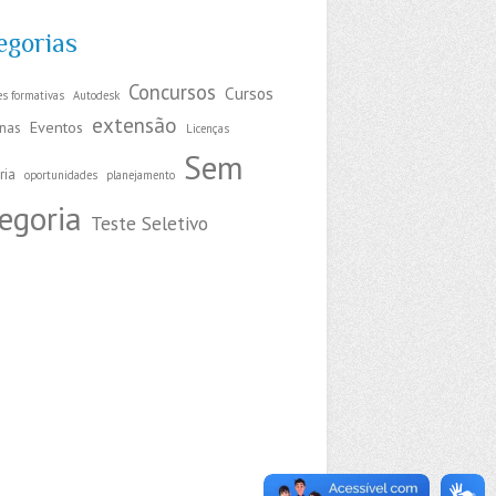
egorias
Concursos
Cursos
es formativas
Autodesk
extensão
Eventos
inas
Licenças
Sem
ria
oportunidades
planejamento
egoria
Teste Seletivo