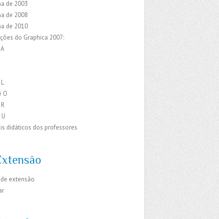
a de 2003
a de 2008
a de 2010
ações do Graphica 2007:
 A
C
E
 L
é O
 R
 U
is didáticos dos professores
Extensão
 de extensão
ar