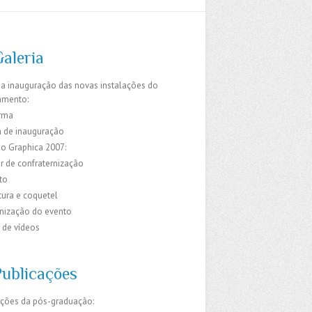
Galeria
da inauguração das novas instalações do
amento:
rma
 de inauguração
do Graphica 2007:
r de confraternização
to
ura e coquetel
ização do evento
 de vídeos
Publicações
ações da pós-graduação: