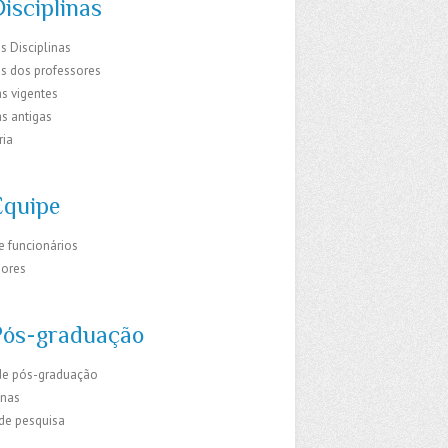
isciplinas
s Disciplinas
os dos professores
s vigentes
s antigas
ria
Equipe
e funcionários
sores
Pós-graduação
de pós-graduação
inas
 de pesquisa