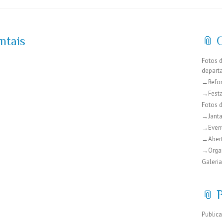
ntais
📎 
Fotos 
depart
→Refo
→Festa
Fotos 
→Janta
→Even
→Abert
→Organ
Galeria
📎 
Public