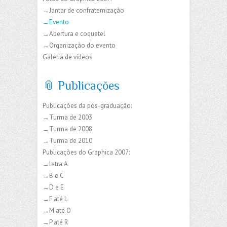
→Jantar de confraternização
→Evento
→Abertura e coquetel
→Organização do evento
Galeria de vídeos
📎 Publicações
Publicações da pós-graduação:
→Turma de 2003
→Turma de 2008
→Turma de 2010
Publicações do Graphica 2007:
→letra A
→B e C
→D e E
→F até L
→M até O
→P até R