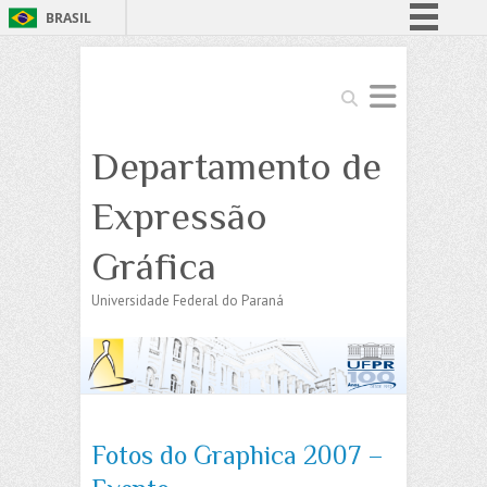
BRASIL
Simplifique!
Comunica BR
Search
Participe
Departamento de
Acesso à informação
Legislação
Expressão
Canais
Gráfica
Universidade Federal do Paraná
Fotos do Graphica 2007 –