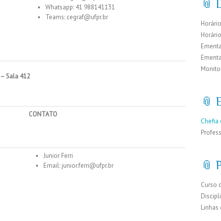
📎 D
Whatsapp: 41 988141131
Teams:
cegraf@ufpr.br
Horário
Horári
Ementa
Ementa
Monito
 – Sala 412
📎 
CONTATO
Chefia 
Profes
Junior Ferri
📎 
Email:
junior.ferri@ufpr.br
Curso 
Discipl
Linhas