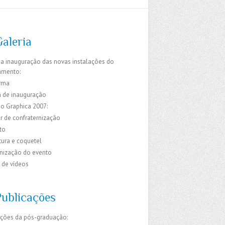
Galeria
da inauguração das novas instalações do
amento:
rma
 de inauguração
do Graphica 2007:
r de confraternização
to
ura e coquetel
ização do evento
 de vídeos
Publicações
ações da pós-graduação: