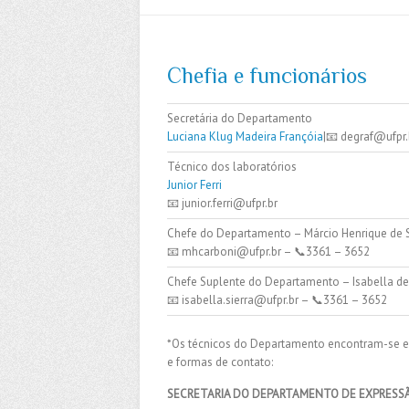
Chefia e funcionários
Secretária do Departamento
Luciana Klug Madeira Françóia
|📧 degraf@ufpr
Técnico dos laboratórios
Junior Ferri
📧 junior.ferri@ufpr.br
Chefe do Departamento – Márcio Henrique de 
📧 mhcarboni@ufpr.br – 📞3361 – 3652
Chefe Suplente do Departamento – Isabella de
📧 isabella.sierra@ufpr.br – 📞3361 – 3652
*Os técnicos do Departamento encontram-se em 
e formas de contato:
SECRETARIA DO DEPARTAMENTO DE EXPRESS