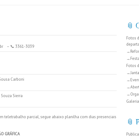
📎 
Fotos 
depart
.br – 📞 3361-3039
→Refo
→Festa
Fotos 
→Janta
Sousa Carboni
→Even
→Abert
→Organ
 Souza Sierra
Galeria
teletrabalho parcial, segue abaixo planilha com dias presenciais
📎 
ÃO GRÁFICA
Public