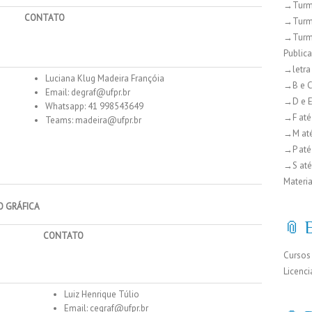
→Turm
CONTATO
→Turm
→Turm
Public
→letra
Luciana Klug Madeira Françóia
→B e 
Email:
degraf@ufpr.br
→D e 
Whatsapp: 41 998543649
→F até
Teams:
madeira@ufpr.br
→M at
→P até
→S até
Materia
O GRÁFICA
📎 
CONTATO
Cursos
Licenci
Luiz Henrique Túlio
Email:
cegraf@ufpr.br