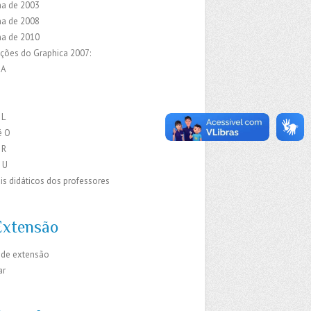
a de 2003
a de 2008
a de 2010
ações do Graphica 2007:
 A
C
E
 L
é O
 R
 U
is didáticos dos professores
Extensão
 de extensão
ar