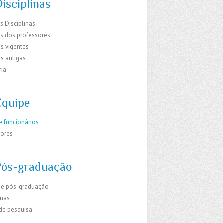
isciplinas
s Disciplinas
os dos professores
s vigentes
s antigas
ria
Equipe
e funcionários
sores
Pós-graduação
de pós-graduação
inas
 de pesquisa