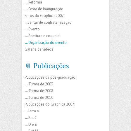
→Reforma
→Festa de inauguração
Fotos do Graphica 2007:
→Jantar de confraternização
→Evento
→Abertura e coquetel
→Organização do evento
Galeria de vídeos
📎 Publicações
Publicações da pós-graduação:
→Turma de 2003
→Turma de 2008
→Turma de 2010
Publicações do Graphica 2007:
→letra A
→B e C
→D e E