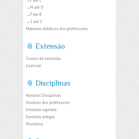
→F até L
→M até O
→P até R
→S até U
Materiais didáticos dos professores
📎 Extensão
Cursos de extensão
Licenciar
📎 Disciplinas
Horários Disciplinas
Horários dos professores
Ementas vigentes
Ementas antigas
Monitoria