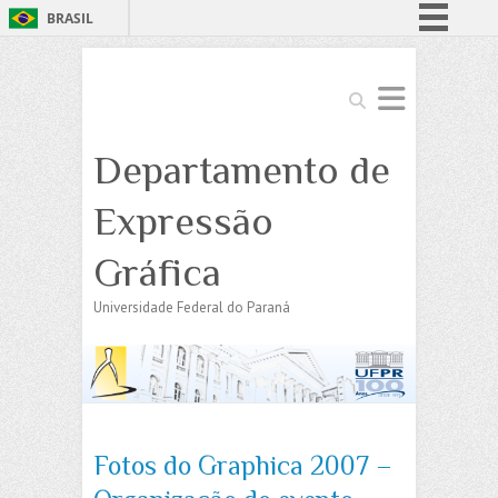
BRASIL
Simplifique!
Comunica BR
Search
Participe
Departamento de
Acesso à informação
Legislação
Expressão
Canais
Gráfica
Universidade Federal do Paraná
Fotos do Graphica 2007 –