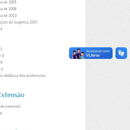
a de 2003
a de 2008
a de 2010
ações do Graphica 2007:
 A
C
E
 L
é O
 R
 U
is didáticos dos professores
Extensão
 de extensão
ar