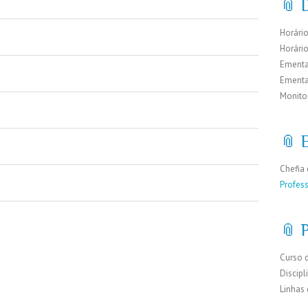
📎 D
Horário
Horári
Ementa
Ementa
Monito
📎 
Chefia 
Profes
📎 
Curso 
Discipl
Linhas