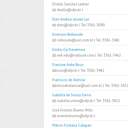
Drielle Sanchez Leitner
📧 drielle@ufpr.br |
Elen Andrea Janzen Lor
📧 elen@ufpr.br | Tel: 3361-3090
Emerson Rolkouski
📧 rolkouski@uol.com.br | Tel: 3361-3461
Emilio Eiji Kavamura
📧 eek.edu@outlook.com | Tel: 3361-3462
Francine Aidie Rossi
📧rossi@ufpr.br | Tel: 3361-3462
Francisco de Alencar
📧chicodealencar@uol.com.br | Tel: 3361-365
Isabella de Souza Sierra
📧 isabella.sierra@ufpr.br | Tel: 3361-3652
José Ernesto Bueno Wills
📧 ernestobueno@ufpr.br |
Márcio Fontana Catapan