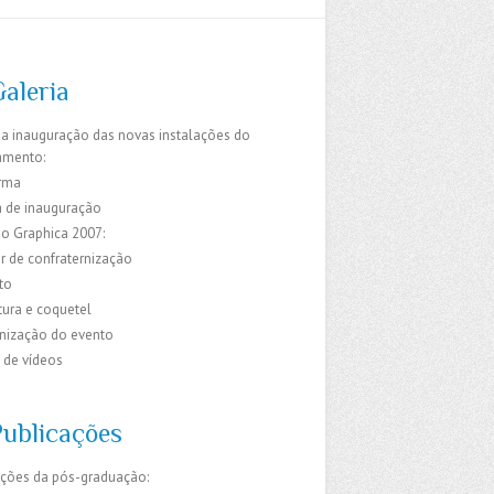
Galeria
da inauguração das novas instalações do
amento:
rma
 de inauguração
do Graphica 2007:
r de confraternização
to
ura e coquetel
ização do evento
 de vídeos
Publicações
ações da pós-graduação: