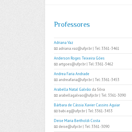
Professores
Adriana Vaz
📧 adriana.vaz@ufpr.br | Tel: 3361-3461
Anderson Roges Teixeira Góes
📧 artgoes@ufpr.br | Tel: 3361-3462
Andrea Faria Andrade
📧 andreafaria@ufpr.br | Tel: 3361-3453
Arabella Natal Galvão
da Silva
📧 arabellagalvao@ufpr.br | Tel: 3361-3090
Bárbara de Cássia Xavier Cassins Aguiar
📧 babi.eg@ufpr.br | Tel: 3361-3453
Deise Maria Bertholdi Costa
📧 deise@ufpr.br | Tel: 3361-3090