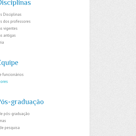
isciplinas
s Disciplinas
os dos professores
s vigentes
s antigas
ria
Equipe
e funcionários
sores
Pós-graduação
de pós-graduação
inas
 de pesquisa