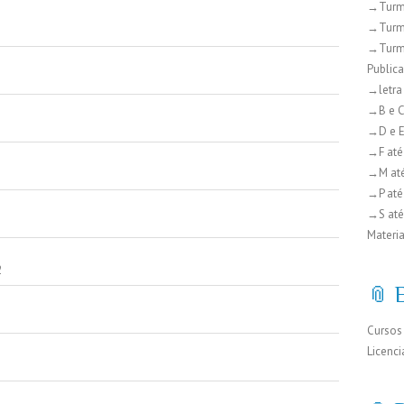
→Turm
→Turm
→Turm
Public
→letra
→B e 
→D e 
→F até
→M at
→P até
→S até
Materia
2
📎 
Cursos
Licenci