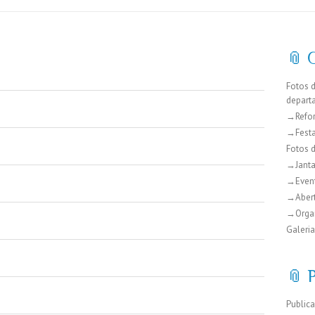
📎 
Fotos 
depart
→Refo
→Festa
Fotos 
→Janta
→Even
→Abert
→Organ
Galeria
📎 
Public