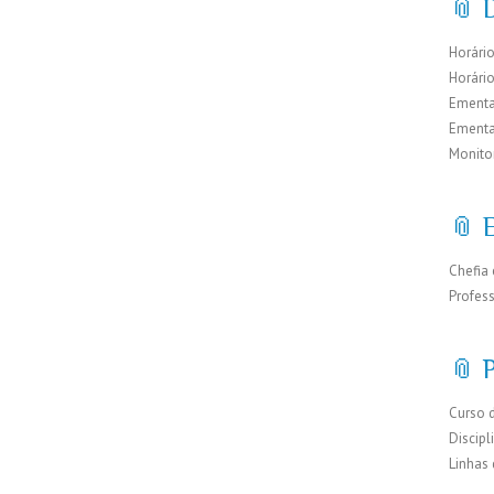
📎 D
Horário
Horári
Ementa
Ementa
Monito
📎 
Chefia 
Profes
📎 
Curso 
Discipl
Linhas