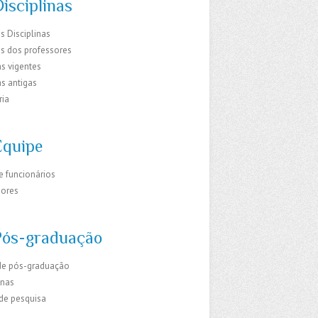
isciplinas
s Disciplinas
os dos professores
s vigentes
s antigas
ria
Equipe
e funcionários
sores
Pós-graduação
de pós-graduação
inas
 de pesquisa