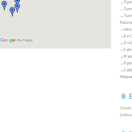
→Turm
→Turm
→Turm
Public
→letra
→B e 
→D e 
→F até
→M at
→P até
→S até
Materia
📎 
Cursos
Licenci