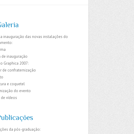
Galeria
da inauguração das novas instalações do
amento:
rma
 de inauguração
do Graphica 2007:
r de confraternização
to
ura e coquetel
ização do evento
 de vídeos
Publicações
ações da pós-graduação: