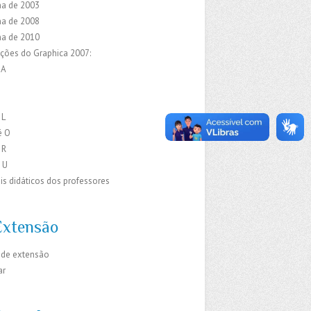
a de 2003
a de 2008
a de 2010
ações do Graphica 2007:
 A
C
E
 L
é O
 R
 U
is didáticos dos professores
Extensão
 de extensão
ar