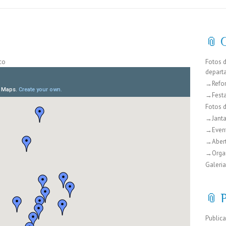
📎 
co
Fotos 
depart
→Refo
→Festa
Fotos 
→Janta
→Even
→Abert
→Organ
Galeria
📎 
Public