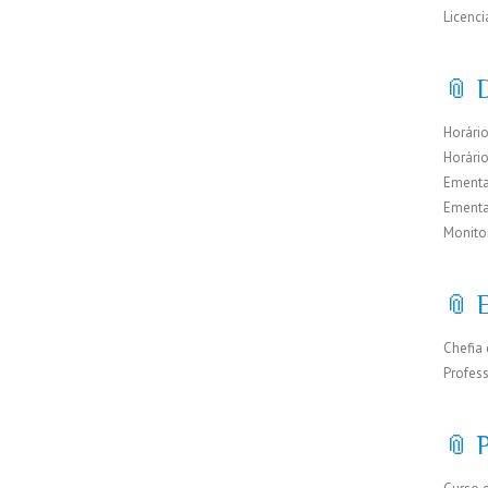
Licenci
📎 D
Horário
Horári
Ementa
Ementa
Monito
📎 
Chefia 
Profes
📎 