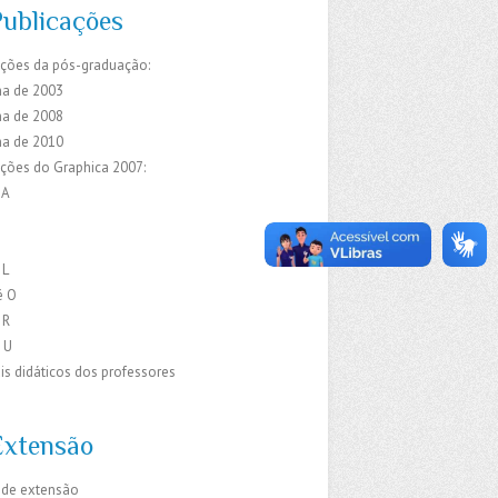
Publicações
ações da pós-graduação:
a de 2003
a de 2008
a de 2010
ações do Graphica 2007:
 A
C
E
 L
é O
 R
 U
is didáticos dos professores
Extensão
 de extensão