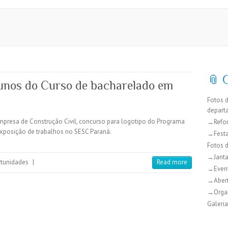
📎 
unos do Curso de bacharelado em
Fotos 
depart
 empresa de Construção Civil, concurso para logotipo do Programa
→Refo
Exposição de trabalhos no SESC Paraná.
→Festa
Fotos 
→Janta
tunidades
|
Read more
→Even
→Abert
→Organ
Galeria