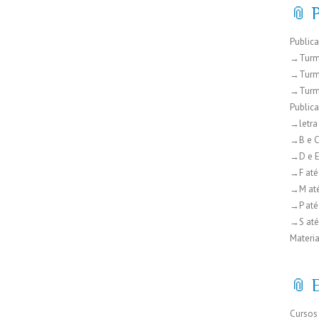
📎 
Public
→Turm
→Turm
→Turm
Public
→letra
→B e 
→D e 
→F até
→M at
→P até
→S até
Materia
📎 
Cursos