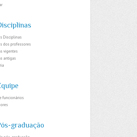
ar
isciplinas
s Disciplinas
os dos professores
s vigentes
s antigas
ria
Equipe
e funcionários
sores
Pós-graduação