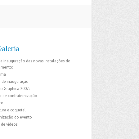
Galeria
da inauguração das novas instalações do
amento:
rma
 de inauguração
do Graphica 2007:
r de confraternização
to
ura e coquetel
ização do evento
 de vídeos