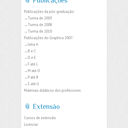
📎 Publicações
Publicações da pós-graduação:
→Turma de 2003
→Turma de 2008
→Turma de 2010
Publicações do Graphica 2007:
→letra A
→B e C
→D e E
→F até L
→M até O
→P até R
→S até U
Materiais didáticos dos professores
📎 Extensão
Cursos de extensão
Licenciar