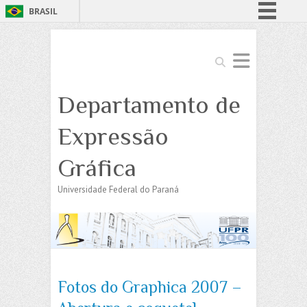
BRASIL
Simplifique!
Comunica BR
Search
Participe
Departamento de
Acesso à informação
Legislação
Expressão
Canais
Gráfica
Universidade Federal do Paraná
Fotos do Graphica 2007 –