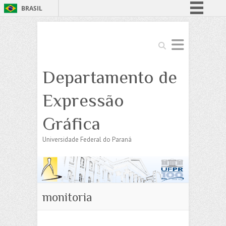
BRASIL
Simplifique!
Comunica BR
Search
Participe
Departamento de
Acesso à informação
Legislação
Expressão
Canais
Gráfica
Universidade Federal do Paraná
monitoria