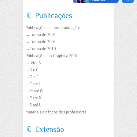
📎 Publicações
Publicações da pós-graduação:
→Turma de 2003
→Turma de 2008
→Turma de 2010
Publicações do Graphica 2007:
→letra A
→B e C
→D e E
→F até L
→M até O
→P até R
→S até U
Materiais didáticos dos professores
📎 Extensão