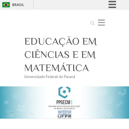
BRASIL
Simplifique!
Search
Comunica BR
Participe
EDUCAÇÃO EM
Acesso à informação
Legislação
CIÊNCIAS E EM
Canais
MATEMÁTICA
Universidade Federal do Paraná