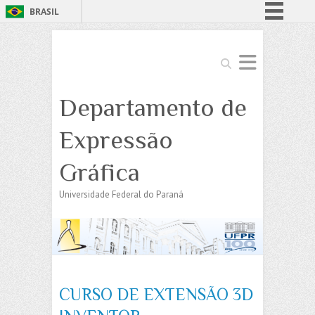
BRASIL
Simplifique!
Comunica BR
Search
Participe
Departamento de
Acesso à informação
Legislação
Expressão
Canais
Gráfica
Universidade Federal do Paraná
CURSO DE EXTENSÃO 3D