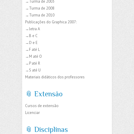
→Turma de 2003
→Turma de 2008
→Turma de 2010
Publicações do Graphica 2007:
→letra A
→B e C
→D e E
→F até L
→M até O
→P até R
→S até U
Materiais didáticos dos professores
📎 Extensão
Cursos de extensão
Licenciar
📎 Disciplinas