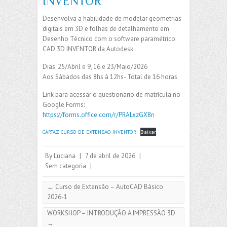
INVENTOR
Desenvolva a habilidade de modelar geometrias
digitais em 3D e folhas de detalhamento em
Desenho Técnico com o software paramétrico
CAD 3D INVENTOR da Autodesk.
Dias: 25/Abril e 9, 16 e 23/Maio/2026
Aos Sábados das 8hs à 12hs- Total de 16 horas
Link para acessar o questionário de matrícula no
Google Forms:
https://forms.office.com/r/PRALxzGX8n
CARTAZ CURSO DE EXTENSÃO INVENTOR
Baixar
By
Luciana
|
7 de abril de 2026
|
Sem categoria
|
←
Curso de Extensão – AutoCAD Básico
2026-1
WORKSHOP – INTRODUÇÃO A IMPRESSÃO 3D
→