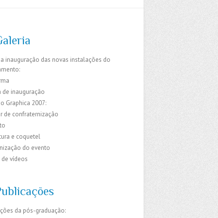
Galeria
da inauguração das novas instalações do
amento:
rma
 de inauguração
do Graphica 2007:
r de confraternização
to
ura e coquetel
ização do evento
 de vídeos
Publicações
ações da pós-graduação: