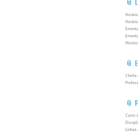
📎 D
Horário
Horári
Ementa
Ementa
Monito
📎 
Chefia 
Profes
📎 
Curso 
Discipl
Linhas