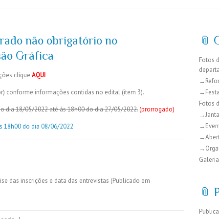
rado não obrigatório no
📎 
ão Gráfica
Fotos 
depart
ações clique
AQUI
→Refo
br) conforme informações contidas no edital (item 3).
→Festa
Fotos 
 do dia 18/05/2022 até às 18h00 do dia 27/05/2022.
(prorrogado)
→Janta
→Even
as 18h00 do dia 08/06/2022
→Abert
→Organ
Galeria
ise das inscrições e data das entrevistas (Publicado em
📎 
Public