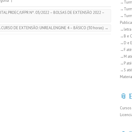
goria
|
→Turm
→Turm
ITAL PROEC/UFPR Nº. 03/2022 – BOLSAS DE EXTENSÃO 2022 –
→Turm
Public
A CURSO DE EXTENSÃO: UNREAL ENGINE 4 – BÁSICO (30 horas)
→
→letra
→B e 
→D e 
→F até
→M at
→P até
→S até
Materia
📎 
Cursos
Licenci