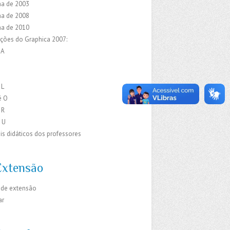
a de 2003
a de 2008
a de 2010
ações do Graphica 2007:
 A
C
E
 L
é O
 R
 U
is didáticos dos professores
Extensão
 de extensão
ar