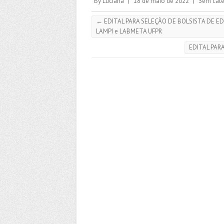
By
Luciana
|
18 de maio de 2022
|
Sem cate
←
EDITAL PARA SELEÇÃO DE BOLSISTA DE ED
LAMPI e LABMETA UFPR
EDITAL PAR