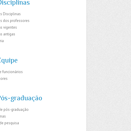
isciplinas
s Disciplinas
os dos professores
s vigentes
s antigas
ria
Equipe
e funcionários
sores
Pós-graduação
de pós-graduação
inas
 de pesquisa