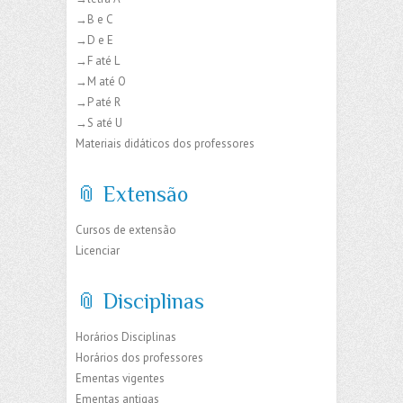
→B e C
→D e E
→F até L
→M até O
→P até R
→S até U
Materiais didáticos dos professores
📎 Extensão
Cursos de extensão
Licenciar
📎 Disciplinas
Horários Disciplinas
Horários dos professores
Ementas vigentes
Ementas antigas