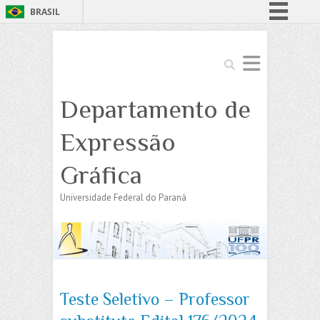
BRASIL
Simplifique!
Comunica BR
Search
Participe
Departamento de
Acesso à informação
Legislação
Expressão
Canais
Gráfica
Universidade Federal do Paraná
Teste Seletivo – Professor