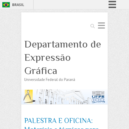
BRASIL
Simplifique!
Comunica BR
Search
Participe
Departamento de
Acesso à informação
Legislação
Expressão
Canais
Gráfica
Universidade Federal do Paraná
PALESTRA E OFICINA: