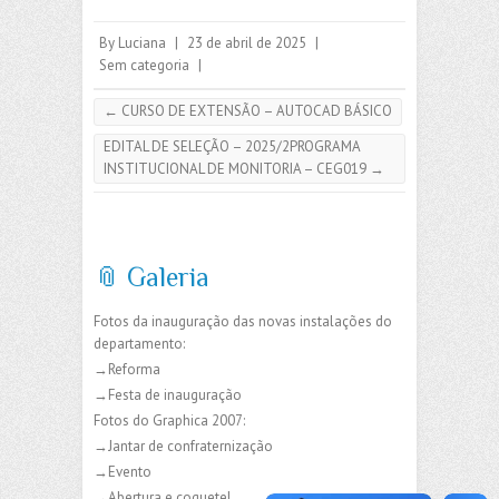
By
Luciana
|
23 de abril de 2025
|
Sem categoria
|
←
CURSO DE EXTENSÃO – AUTOCAD BÁSICO
EDITAL DE SELEÇÃO – 2025/2PROGRAMA
INSTITUCIONAL DE MONITORIA – CEG019
→
📎 Galeria
Fotos da inauguração das novas instalações do
departamento:
→Reforma
→Festa de inauguração
Fotos do Graphica 2007:
→Jantar de confraternização
→Evento
→Abertura e coquetel