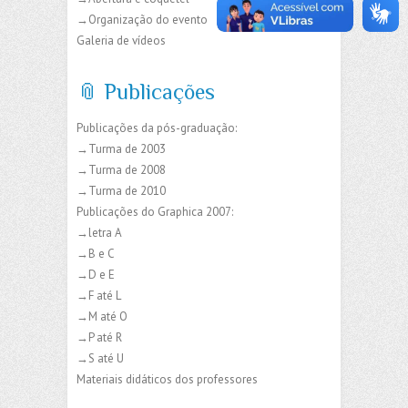
→Organização do evento
Galeria de vídeos
📎 Publicações
Publicações da pós-graduação:
→Turma de 2003
→Turma de 2008
→Turma de 2010
Publicações do Graphica 2007:
→letra A
→B e C
→D e E
→F até L
→M até O
→P até R
→S até U
Materiais didáticos dos professores