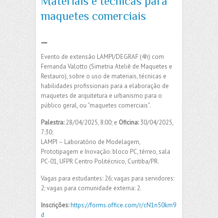
Materiais e técnicas para
maquetes comerciais
_
Evento de extensão LAMPI/DEGRAF (4h) com
Fernanda Valotto (Simetria Ateliê de Maquetes e
Restauro), sobre o uso de materiais, técnicas e
habilidades profissionais para a elaboração de
maquetes de arquitetura e urbanismo para o
público geral, ou “maquetes comerciais”.
Palestra:
28/04/2025, 8:00; e
Oficina:
30/04/2025,
7:30;
LAMPI – Laboratório de Modelagem,
Prototipagem e Inovação: bloco PC, térreo, sala
PC-01, UFPR Centro Politécnico, Curitiba/PR.
Vagas para estudantes: 26; vagas para servidores:
2; vagas para comunidade externa: 2.
Inscrições:
https://forms.office.com/r/cN1n50km9
d