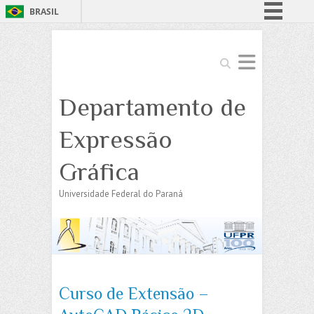
BRASIL
Simplifique!
Comunica BR
Search
Participe
Departamento de
Acesso à informação
Legislação
Expressão
Canais
Gráfica
Universidade Federal do Paraná
Curso de Extensão –