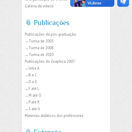
Galeria de vídeos
📎 Publicações
Publicações da pós-graduação:
→Turma de 2003
→Turma de 2008
→Turma de 2010
Publicações do Graphica 2007:
→letra A
→B e C
→D e E
→F até L
→M até O
→P até R
→S até U
Materiais didáticos dos professores