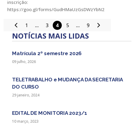
inscrição:
https://goo.gl/forms/GudHMaUzGsDWzYbN2
1
…
3
4
5
…
9
Paginação
NOTÍCIAS MAIS LIDAS
de
posts
Matrícula 2º semestre 2026
09 julho, 2026
TELETRABALHO e MUDANÇA DA SECRETARIA
DO CURSO
29 janeiro, 2024
EDITAL DE MONITORIA 2023/1
10 março, 2023