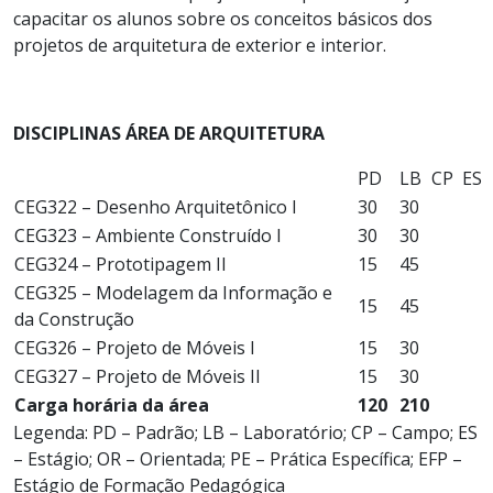
capacitar os alunos sobre os conceitos básicos dos
projetos de arquitetura de exterior e interior.
DISCIPLINAS ÁREA DE ARQUITETURA
PD
LB
CP
ES
CEG322 – Desenho Arquitetônico I
30
30
CEG323 – Ambiente Construído I
30
30
CEG324 – Prototipagem II
15
45
CEG325 – Modelagem da Informação e
15
45
da Construção
CEG326 – Projeto de Móveis I
15
30
CEG327 – Projeto de Móveis II
15
30
Carga horária da área
120
210
Legenda: PD – Padrão; LB – Laboratório; CP – Campo; ES
– Estágio; OR – Orientada; PE – Prática Específica; EFP –
Estágio de Formação Pedagógica