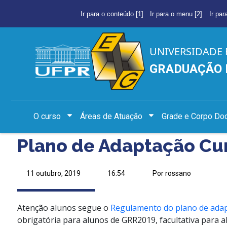
Ir para o conteúdo [1]
Ir para o menu [2]
Ir par
UNIVERSIDADE 
GRADUAÇÃO 
O curso
Áreas de Atuação
Grade e Corpo Do
Plano de Adaptação Cur
11 outubro, 2019
16:54
Por rossano
Atenção alunos segue o
Regulamento do plano de adap
obrigatória para alunos de GRR2019, facultativa para 