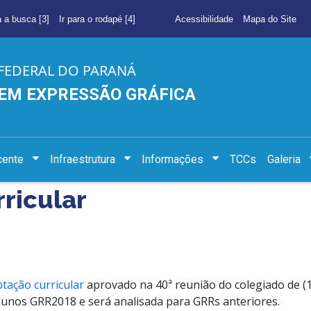
a a busca [3]
Ir para o rodapé [4]
Acessibilidade
Mapa do Site
FEDERAL DO PARANÁ
EM EXPRESSÃO GRÁFICA
cente
Infraestrutura
Informações
TCCs
Galeria
ricular
tação curricular
aprovado na 40ª reunião do colegiado de (
alunos GRR2018 e será analisada para GRRs anteriores.