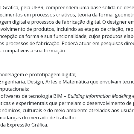
 Gráfica, pela UFPR, compreendem uma base sólida no desen
cimentos em processos criativos, teoria da forma, geometr
agem digital e processos de fabricação digital. O designer 
volvimento de produtos, incluindo as etapas de criação, re
ncepção da forma e sua funcionalidade, cujos produtos elab
os processos de fabricação. Poderá atuar em pesquisas dir
as compatíveis a sua formação.
modelagem e prototipagem digital;
ngenharia, Design, Artes e Matemática que envolvam tecnol
mputacionais;
 softwares de tecnologia BIM –
Building Information Modeling
e
ráticas e experimentais que permeiam o desenvolvimento de 
ômicos, culturais e do meio ambiente atrelados aos usuár
 mudanças do mercado de trabalho.
a Expressão Gráfica.