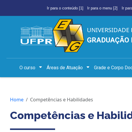
Ir para o conteúdo [1]
Ir para o menu [2]
Ir par
UNIVERSIDADE 
GRADUAÇÃO 
O curso
Áreas de Atuação
Grade e Corpo Do
Home
Competências e Habilidades
Competências e Habili