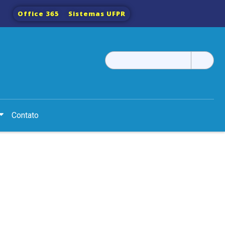
Office 365
Sistemas UFPR
Pesquisar
por:
Contato