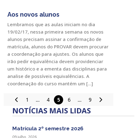
Aos novos alunos
Lembramos que as aulas iniciam no dia
19/02/17, nessa primeira semana os novos
alunos precisam assinar a confirmação de
matrícula, alunos do PROVAR devem procurar
a coordenação para ajustes. Os alunos que
irão pedir equivalência devem providenciar
um histórico e a ementa das disciplinas para
analise de possíveis equivalências. A
coordenação do curso mantém um […]
1
…
4
5
6
…
9
Paginação
NOTÍCIAS MAIS LIDAS
de
posts
Matrícula 2º semestre 2026
09 julho, 2026