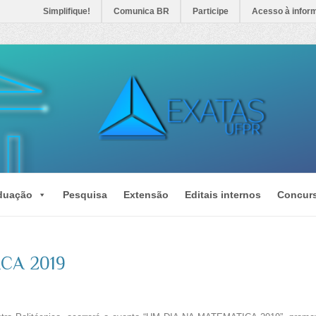
Simplifique!
Comunica BR
Participe
Acesso à infor
duação
Pesquisa
Extensão
Editais internos
Concur
CA 2019