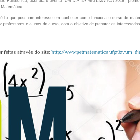
ntro Politécnico, ocorrerá o evento “UM DIA NA MATEMATICA 2019”, promo
 Matemática.
médio que possuam interesse em conhecer como funciona o curso de matemát
or professores e alunos do curso, com o objetivo de preparar os interessad
 feitas através do site:
http://www.petmatematica.ufpr.br/um_d