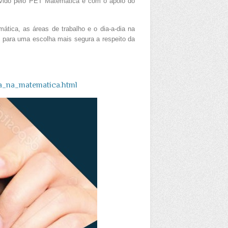
vido pelo PET Matemática e com o apoio do
ica, as áreas de trabalho e o dia-a-dia na
os para uma escolha mais segura a respeito da
ia_na_matematica.html