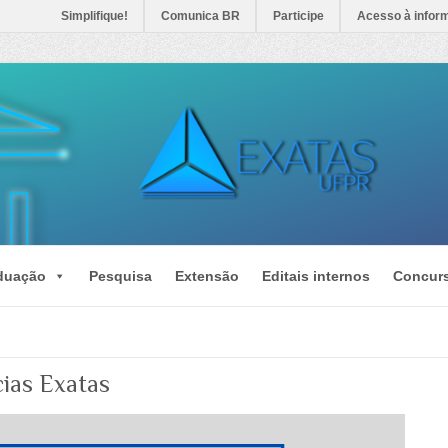
Simplifique!
Comunica BR
Participe
Acesso à infor
duação
Pesquisa
Extensão
Editais internos
Concur
cias Exatas