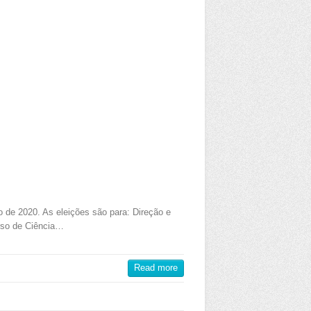
o de 2020. As eleições são para: Direção e
urso de Ciência…
Read more