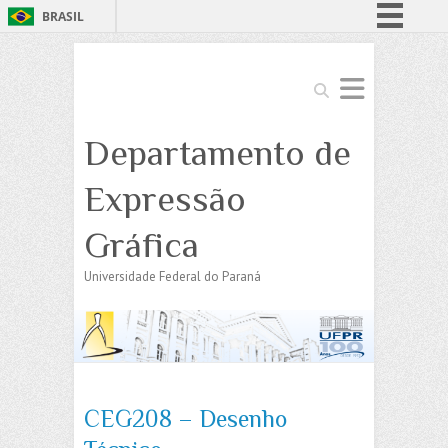
BRASIL
Simplifique!
Comunica BR
Search
Participe
Departamento de
Acesso à informação
Legislação
Expressão
Canais
Gráfica
Universidade Federal do Paraná
CEG208 – Desenho