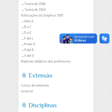
→Turma de 2008
→Turma de 2010
Publicações do Graphica 2007:
→letra A
→B e C
→D e E
→F até L
→M até O
→P até R
→S até U
Materiais didáticos dos professores
📎 Extensão
Cursos de extensão
Licenciar
📎 Disciplinas