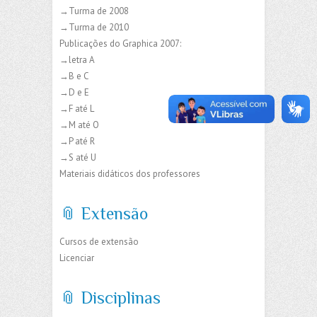
→Turma de 2008
→Turma de 2010
Publicações do Graphica 2007:
→letra A
→B e C
→D e E
→F até L
→M até O
→P até R
→S até U
Materiais didáticos dos professores
📎 Extensão
Cursos de extensão
Licenciar
📎 Disciplinas