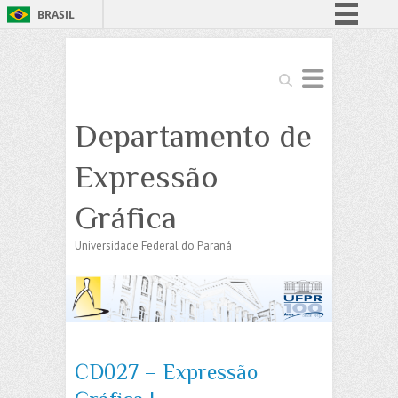
BRASIL
Simplifique!
Comunica BR
Search
Participe
Departamento de
Acesso à informação
Legislação
Expressão
Canais
Gráfica
Universidade Federal do Paraná
CD027 – Expressão