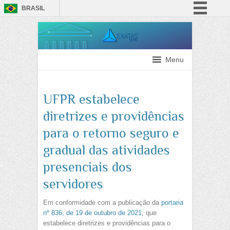
BRASIL
Simplifique!
Comunica BR
Participe
Menu
Acesso à informação
Legislação
UFPR estabelece
Canais
diretrizes e providências
para o retorno seguro e
gradual das atividades
presenciais dos
servidores
Em conformidade com a publicação da
portaria
nº 836, de 19 de outubro de 2021
, que
estabelece diretrizes e providências para o