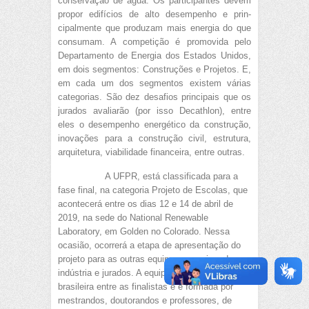
conservação de água. Os participantes devem
propor edifícios de alto desempenho e prin-
cipalmente que produzam mais energia do que
consumam. A competição é promovida pelo
Departamento de Energia dos Estados Unidos,
em dois segmentos: Construções e Projetos. E,
em cada um dos segmentos existem várias
categorias. São dez desafios principais que os
jurados avaliarão (por isso Decathlon), entre
eles o desempenho energético da construção,
inovações para a construção civil, estrutura,
arquitetura, viabilidade financeira, entre outras.
A UFPR, está classificada para a
fase final, na categoria Projeto de Escolas, que
acontecerá entre os dias 12 e 14 de abril de
2019, na sede do National Renewable
Laboratory, em Golden no Colorado. Nessa
ocasião, ocorrerá a etapa de apresentação do
projeto para as outras equipes, parceiros da
indústria e jurados. A equipe UFPR é a única
brasileira entre as finalistas e é formada por
mestrandos, doutorandos e professores, de