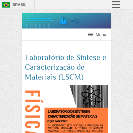
BRASIL
Simplifique!
Comunica BR
Participe
Menu
Acesso à informação
Legislação
Laboratório de Síntese e
Canais
Caracterização de
Materiais (LSCM)