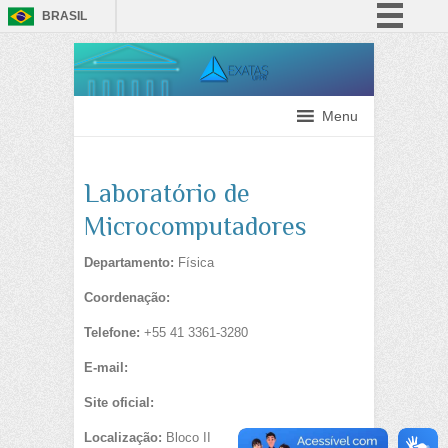
BRASIL
Simplifique!
Comunica BR
Participe
Menu
Acesso à informação
Legislação
Laboratório de
Canais
Microcomputadores
Departamento:
Física
Coordenação:
Telefone:
+55 41 3361-3280
E-mail:
Site oficial:
Localização:
Bloco II