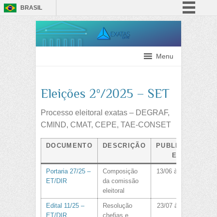
BRASIL
Simplifique!
Comunica BR
Participe
Menu
Acesso à informação
Legislação
Eleições 2º/2025 – SET
Canais
Processo eleitoral exatas – DEGRAF,
CMIND, CMAT, CEPE, TAE-CONSET
DOCUMENTO
DESCRIÇÃO
PUBLICADO
EM
Portaria 27/25 –
Composição
13/06 às 16:50
ET/DIR
da comissão
eleitoral
Edital 11/25 –
Resolução
23/07 às 11:10
ET/DIR
chefias e