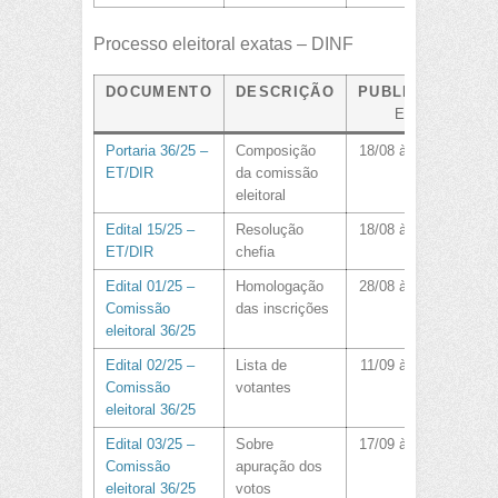
Processo eleitoral exatas – DINF
DOCUMENTO
DESCRIÇÃO
PUBLICADO
EM
Portaria 36/25 –
Composição
18/08 às 15:40
ET/DIR
da comissão
eleitoral
Edital 15/25 –
Resolução
18/08 às 19:00
ET/DIR
chefia
Edital 01/25 –
Homologação
28/08 às 14:49
Comissão
das inscrições
eleitoral 36/25
Edital 02/25 –
Lista de
11/09 às 09:40
Comissão
votantes
eleitoral 36/25
Edital 03/25 –
Sobre
17/09 às 13:40
Comissão
apuração dos
eleitoral 36/25
votos