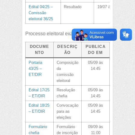
Edital 04/25 –
Resultado
19/07 às 15:38
Comissão
eleitoral 36/25
Processo eleitoral exatas – DQUI
DOCUME
DESCRIÇ
PUBLICA
NTO
ÃO
DO EM
Portaria
Composição
05/09 às
43/25 –
da
14:45
ET/DIR
comissão
eleitoral
Edital 17/25
Resolução
05/09 às
– ET/DIR
chefia
14:45
Edital 18/25
Convocação
05/09 às
– ET/DIR
para as
14:45
eleições
Formulário
Formulário
09/09 às
chefia
de inscrição
11:00