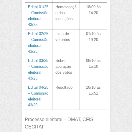
Edital 01/25
Homologaçã
18/09 às
– Comissão
o das
14:20
eleitoral
inscrições
43/25
Edital 02/25
Lista de
01/10 às
– Comissão
votantes
19:20
eleitoral
43/25
Edital 03/25
Sobre
08/10 às
– Comissão
apuração
15:10
eleitoral
dos votos
43/25
Edital 04/25
Resultado
10/10 às
– Comissão
15:52
eleitoral
43/25
Processo eleitoral – DMAT, CFIS,
CEGRAF