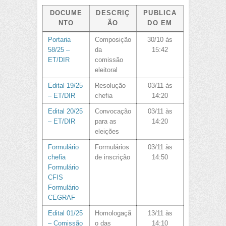
DOCUME
DESCRIÇ
PUBLICA
NTO
ÃO
DO EM
Portaria
Composição
30/10 às
58/25 –
da
15:42
ET/DIR
comissão
eleitoral
Edital 19/25
Resolução
03/11 às
– ET/DIR
chefia
14:20
Edital 20/25
Convocação
03/11 às
– ET/DIR
para as
14:20
eleições
Formulário
Formulários
03/11 às
chefia
de inscrição
14:50
Formulário
CFIS
Formulário
CEGRAF
Edital 01/25
Homologaçã
13/11 às
– Comissão
o das
14:10