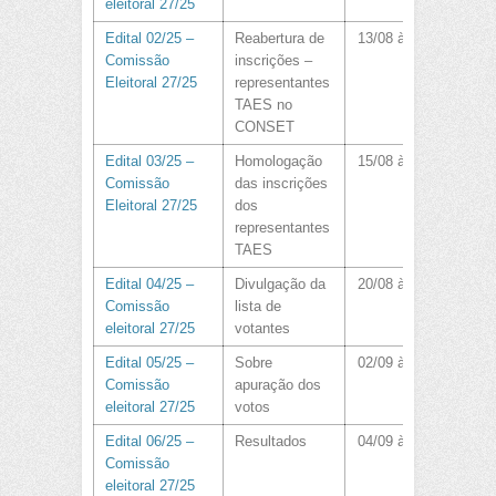
eleitoral 27/25
Edital 02/25 –
Reabertura de
13/08 às 21:00
Comissão
inscrições –
Eleitoral 27/25
representantes
TAES no
CONSET
Edital 03/25 –
Homologação
15/08 às 17:00
Comissão
das inscrições
Eleitoral 27/25
dos
representantes
TAES
Edital 04/25 –
Divulgação da
20/08 às 17:30
Comissão
lista de
eleitoral 27/25
votantes
Edital 05/25 –
Sobre
02/09 às 09:15
Comissão
apuração dos
eleitoral 27/25
votos
Edital 06/25 –
Resultados
04/09 às 16:50
Comissão
eleitoral 27/25