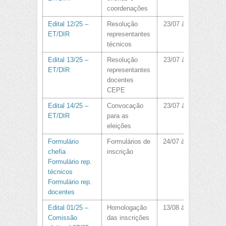
coordenações
Edital 12/25 –
Resolução
23/07 às 11:10
ET/DIR
representantes
técnicos
Edital 13/25 –
Resolução
23/07 às 11:10
ET/DIR
representantes
docentes
CEPE
Edital 14/25 –
Convocação
23/07 às 11:10
ET/DIR
para as
eleições
Formulário
Formulários de
24/07 às 12:31
chefia
inscrição
Formulário rep.
técnicos
Formulário rep.
docentes
Edital 01/25 –
Homologação
13/08 às 21:00
Comissão
das inscrições