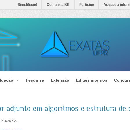
Simplifique!
Comunica BR
Participe
Acesso à infor
duação
Pesquisa
Extensão
Editais internos
Concur
r adjunto em algoritmos e estrutura de
ink abaixo.