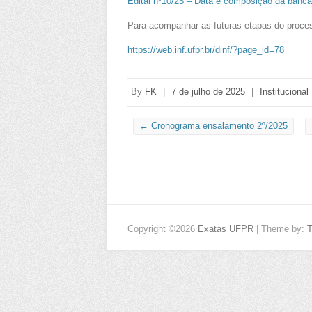
Edital nº10/25 – Data e composição da banc
Para acompanhar as futuras etapas do proces
https://web.inf.ufpr.br/dinf/?page_id=78
By
FK
|
7 de julho de 2025
|
Institucional
←
Cronograma ensalamento 2º/2025
Copyright ©2026
Exatas UFPR
| Theme by: