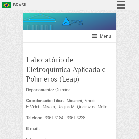
BRASIL
Simplifique!
Comunica BR
Participe
Menu
Acesso à informação
Legislação
Laboratório de
Canais
Eletroquímica Aplicada e
Polímeros (Leap)
Departamento:
Química
Coordenação:
Liliana Micaroni, Marcio
E.Vidotti Miyata, Regina M. Queiroz de Mello
Telefone:
3361-3184 | 3361-3238
E-mail: