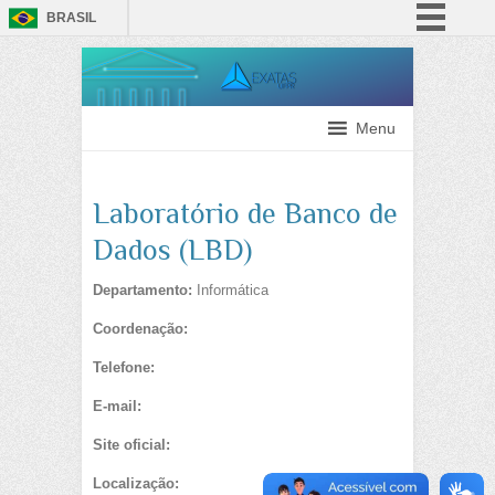
BRASIL
Simplifique!
Comunica BR
Participe
Menu
Acesso à informação
Legislação
Laboratório de Banco de
Canais
Dados (LBD)
Departamento:
Informática
Coordenação:
Telefone:
E-mail:
Site oficial:
Localização: