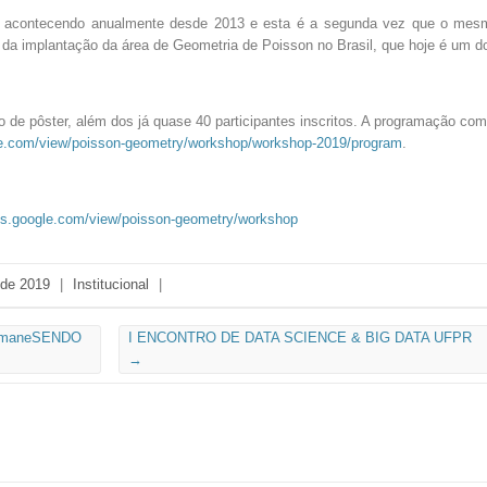
 acontecendo anualmente desde 2013 e esta é a segunda vez que o mesm
 da implantação da área de Geometria de Poisson no Brasil, que hoje é um do
o de pôster, além dos já quase 40 participantes inscritos. A programação co
gle.com/view/poisson-geometry/workshop/workshop-2019/program
.
tes.google.com/view/poisson-geometry/workshop
 de 2019
|
Institucional
|
PermaneSENDO
I ENCONTRO DE DATA SCIENCE & BIG DATA UFPR
→