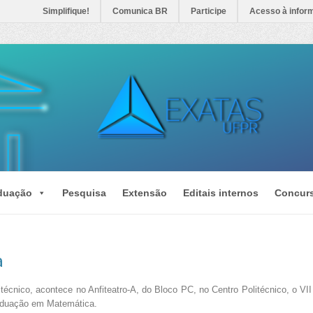
Simplifique!
Comunica BR
Participe
Acesso à infor
duação
Pesquisa
Extensão
Editais internos
Concur
a
litécnico, acontece no Anfiteatro-A, do Bloco PC, no Centro Politécnico, o 
aduação em Matemática.