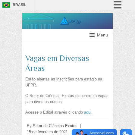
BRASIL
Simplifique!
Comunica BR
Participe
Menu
Acesso à informação
Legislação
Vagas em Diversas
Canais
Áreas
Estão abertas as inscrições para estágio na
UFPR.
O Setor de Ciências Exatas disponibiliza vagas
para diversos cursos.
Acesse o Edital através clicando
aqui
.
By
Setor de Ciências Exatas
|
15 de fevereiro de 2021
|
Institucional
|