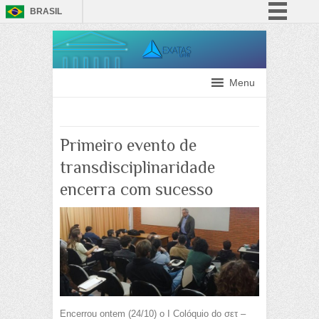
BRASIL
Simplifique!
Comunica BR
Participe
Menu
Acesso à informação
Legislação
Primeiro evento de
Canais
transdisciplinaridade
encerra com sucesso
Encerrou ontem (24/10) o I Colóquio do σετ –