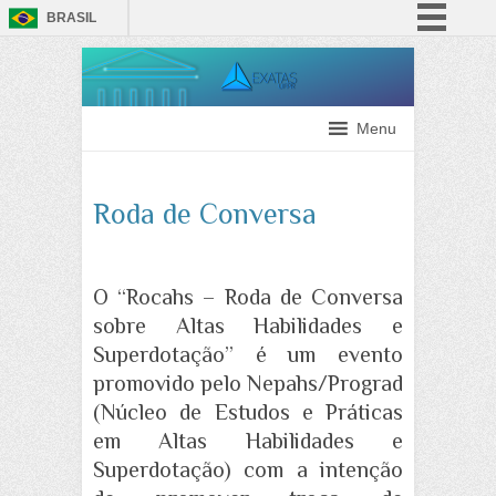
BRASIL
Simplifique!
Comunica BR
Participe
Menu
Acesso à informação
Legislação
Roda de Conversa
Canais
O “Rocahs – Roda de Conversa
sobre Altas Habilidades e
Superdotação” é um evento
promovido pelo Nepahs/Prograd
(Núcleo de Estudos e Práticas
em Altas Habilidades e
Superdotação) com a intenção