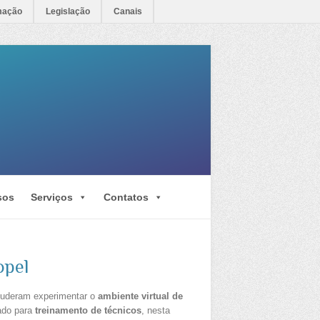
mação
Legislação
Canais
sos
Serviços
Contatos
opel
puderam experimentar o
ambiente virtual de
ado para
treinamento de técnicos
, nesta