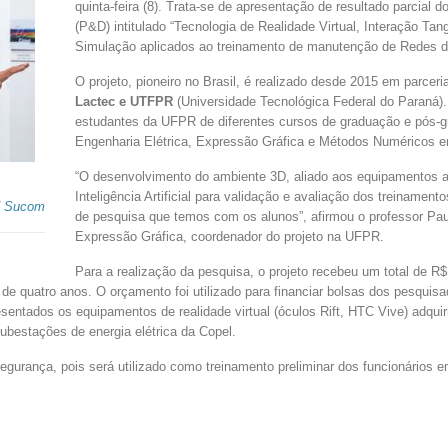
quinta-feira (8). Trata-se de apresentação de resultado parcial
(P&D) intitulado “Tecnologia de Realidade Virtual, Interação T
Simulação aplicados ao treinamento de manutenção de Redes d
O projeto, pioneiro no Brasil, é realizado desde 2015 em parc
Lactec e UTFPR
(Universidade Tecnológica Federal do Paraná). 
estudantes da UFPR de diferentes cursos de graduação e pós-
Engenharia Elétrica, Expressão Gráfica e Métodos Numéricos 
“O desenvolvimento do ambiente 3D, aliado aos equipamentos ad
Inteligência Artificial para validação e avaliação dos treinamen
/ Sucom
de pesquisa que temos com os alunos”, afirmou o professor Pau
Expressão Gráfica, coordenador do projeto na UFPR.
Para a realização da pesquisa, o projeto recebeu um total de R
o de quatro anos. O orçamento foi utilizado para financiar bolsas dos pesqui
entados os equipamentos de realidade virtual (óculos Rift, HTC Vive) adqui
bestações de energia elétrica da Copel.
segurança, pois será utilizado como treinamento preliminar dos funcionário