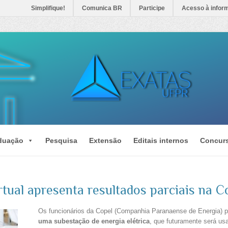
Simplifique!
Comunica BR
Participe
Acesso à infor
duação
Pesquisa
Extensão
Editais internos
Concur
rtual apresenta resultados parciais na C
Os funcionários da Copel (Companhia Paranaense de Energia) 
uma subestação de energia elétrica
, que futuramente será us