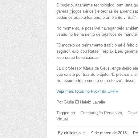
O projeto, altamente tecnológico, tem uma g
games
(“jogos sérios”) e teorias de aprendiz
podemos adaptá-los para o ambiente virtual”,
No momento, é possível navegar pelo ambiente
usado no treinamento de técnicos de manuten
“O modelo de treinamento tradicional é feito
seguro”, explicou Rafael Terplak Beê, gerent
isso serão beneficiadas.”
Já o professor Klaus de Geus, engenheiro el
que existe por trás do projeto. “É preciso a
Só assim o treinamento será efetivo”, disse.
Veja mais fotos no Flickr da UFPR
Por Giulia El Halabi Lavalle
Tagged on:
Computação Pervasiva
,
Copel
Virtual
By
giulialavalle
|
9 de março de 2018
|
Pe