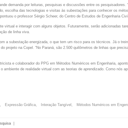
rande demanda por leituras, pesquisas e discussões entre os pesquisadores.
ado, escolha das tecnologias e visitas às subestações para conhecer os méto
 pontuou o professor Sérgio Scheer, do Centro de Estudos de Engenharia Civi
 virtual e interagir com alguns objetos. Futuramente, serão adicionadas ta
ção de linha viva.
 com a subestação energizada, o que tem um risco para os técnicos. Já o trei
e do projeto na Copel. “No Paraná, são 2.500 quilômetros de linhas que pre
etricista e colaborador do PPG em Métodos Numéricos em Engenharia, apontou
liar o ambiente de realidade virtual com as teorias de aprendizado. Como n
,
Expressão Gráfica
,
Interação Tangível
,
Métodos Numéricos em Engen
squisa
|