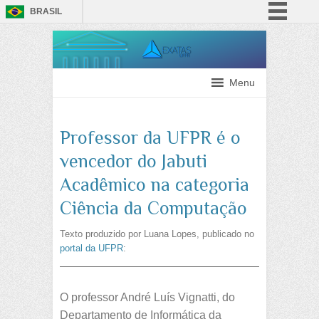
BRASIL
Simplifique!
Comunica BR
Participe
Menu
Acesso à informação
Legislação
Professor da UFPR é o
Canais
vencedor do Jabuti
Acadêmico na categoria
Ciência da Computação
Texto produzido por Luana Lopes, publicado no
portal da UFPR
:
O professor André Luís Vignatti, do
Departamento de Informática da