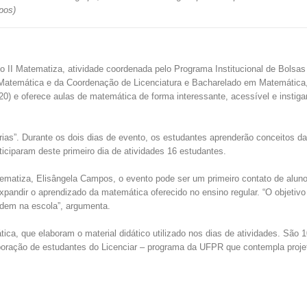
pos)
io o II Matematiza, atividade coordenada pelo Programa Institucional de Bolsa
atemática e da Coordenação de Licenciatura e Bacharelado em Matemática,
0) e oferece aulas de matemática de forma interessante, acessível e instig
ias”. Durante os dois dias de evento, os estudantes aprenderão conceitos d
iparam deste primeiro dia de atividades 16 estudantes.
ematiza, Elisângela Campos, o evento pode ser um primeiro contato de alu
pandir o aprendizado da matemática oferecido no ensino regular. “O objetivo 
ndem na escola”, argumenta.
, que elaboram o material didático utilizado nos dias de atividades. São 1
ração de estudantes do Licenciar – programa da UFPR que contempla projet