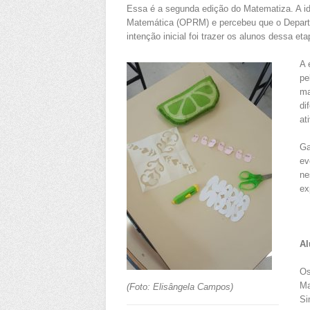
Essa é a segunda edição do Matematiza. A id
Matemática (OPRM) e percebeu que o Depart
intenção inicial foi trazer os alunos dessa et
A 
pe
ma
di
at
Ga
ev
ne
ex
Al
Os
Ma
(Foto: Elisângela Campos)
Si