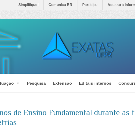
Simplifique!
Comunica BR
Participe
Acesso à infor
duação
Pesquisa
Extensão
Editais internos
Concur
unos de Ensino Fundamental durante as f
trias