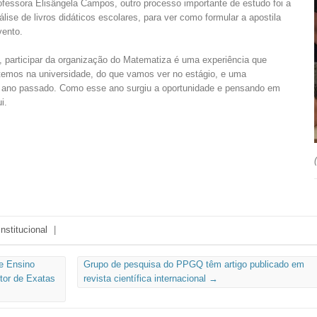
ofessora Elisângela Campos, outro processo importante de estudo foi a
álise de livros didáticos escolares, para ver como formular a apostila
vento.
, participar da organização do Matematiza é uma experiência que
 temos na universidade, do que vamos ver no estágio, e uma
ar ano passado. Como esse ano surgiu a oportunidade e pensando em
i.
Institucional
|
e Ensino
Grupo de pesquisa do PPGQ têm artigo publicado em
tor de Exatas
revista científica internacional
→