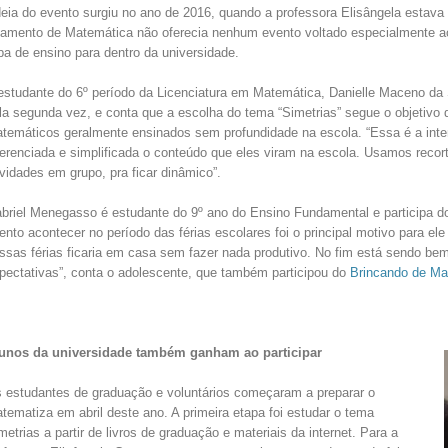
eia do evento surgiu no ano de 2016, quando a professora Elisângela estav
amento de Matemática não oferecia nenhum evento voltado especialmente a
apa de ensino para dentro da universidade.
estudante do 6º período da Licenciatura em Matemática, Danielle Maceno da 
la segunda vez, e conta que a escolha do tema “Simetrias” segue o objetivo
temáticos geralmente ensinados sem profundidade na escola. “Essa é a int
ferenciada e simplificada o conteúdo que eles viram na escola. Usamos recort
ividades em grupo, pra ficar dinâmico”.
briel Menegasso é estudante do 9º ano do Ensino Fundamental e participa do
ento acontecer no período das férias escolares foi o principal motivo para el
ssas férias ficaria em casa sem fazer nada produtivo. No fim está sendo bem
pectativas”, conta o adolescente, que também participou do
Brincando de Ma
unos da universidade também ganham ao participar
 estudantes de graduação e voluntários começaram a preparar o
tematiza em abril deste ano. A primeira etapa foi estudar o tema
metrias a partir de livros de graduação e materiais da internet. Para a