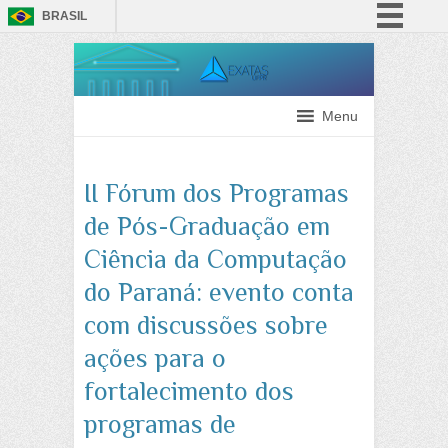
BRASIL
Simplifique!
Comunica BR
Participe
Menu
Acesso à informação
Legislação
II Fórum dos Programas
Canais
de Pós-Graduação em
Ciência da Computação
do Paraná: evento conta
com discussões sobre
ações para o
fortalecimento dos
programas de